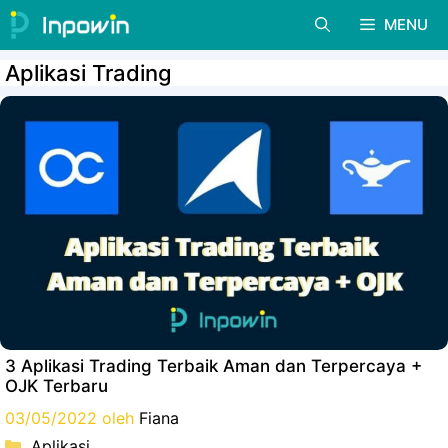
Langsung
MENU
ke
isi
Aplikasi Trading
3 Aplikasi Trading Terbaik Aman dan Terpercaya +
OJK Terbaru
03/05/2022
oleh
Fiana
Kategori
Aplikasi