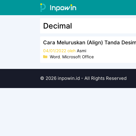
Langsung
ke
isi
Decimal
Cara Meluruskan (Align) Tanda Desi
04/01/2022
oleh
Asmi
Kategori
Word
,
Microsoft Office
© 2026 inpowin.id - All Rights Reserved