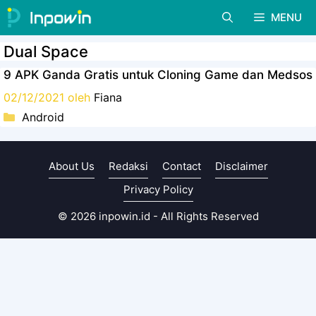
Langsung
MENU
ke
isi
Dual Space
9 APK Ganda Gratis untuk Cloning Game dan Medsos
02/12/2021
oleh
Fiana
Kategori
Android
About Us
Redaksi
Contact
Disclaimer
Privacy Policy
© 2026 inpowin.id - All Rights Reserved