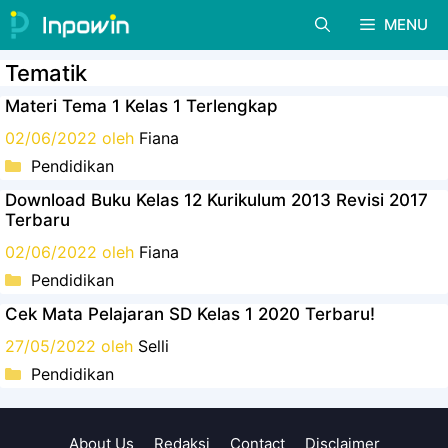
Langsung
MENU
ke
isi
Tematik
Materi Tema 1 Kelas 1 Terlengkap
02/06/2022
oleh
Fiana
Kategori
Pendidikan
Download Buku Kelas 12 Kurikulum 2013 Revisi 2017
Terbaru
02/06/2022
oleh
Fiana
Kategori
Pendidikan
Cek Mata Pelajaran SD Kelas 1 2020 Terbaru!
27/05/2022
oleh
Selli
Kategori
Pendidikan
About Us
Redaksi
Contact
Disclaimer