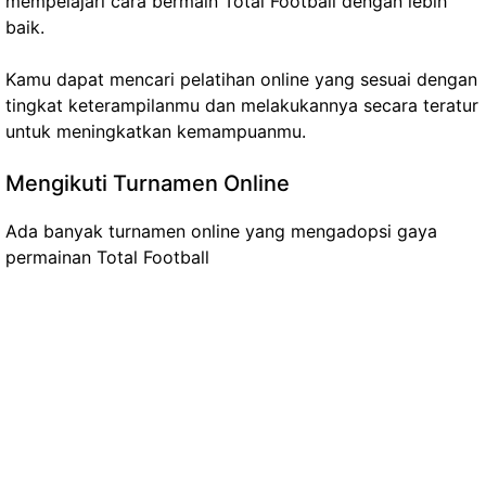
mempelajari cara bermain Total Football dengan lebih
baik.
Kamu dapat mencari pelatihan online yang sesuai dengan
tingkat keterampilanmu dan melakukannya secara teratur
untuk meningkatkan kemampuanmu.
Mengikuti Turnamen Online
Ada banyak turnamen online yang mengadopsi gaya
permainan Total Football