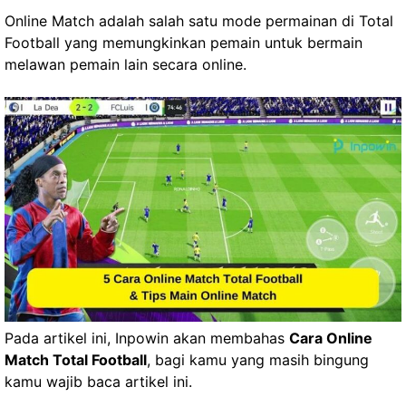
Online Match adalah salah satu mode permainan di Total
Football yang memungkinkan pemain untuk bermain
melawan pemain lain secara online.
Pada artikel ini, Inpowin akan membahas
Cara Online
Match Total Football
, bagi kamu yang masih bingung
kamu wajib baca artikel ini.