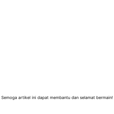
Semoga artikel ini dapat membantu dan selamat bermain!