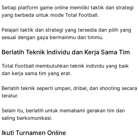
Setiap platform game online memiliki taktik dan strategi
yang berbeda untuk mode Total Football.
Pelajari taktik dan strategi yang tersedia dan pilih yang
sesuai dengan gaya bermainmu dan timmu.
Berlatih Teknik Individu dan Kerja Sama Tim
Total Football membutuhkan teknik individu yang baik
dan kerja sama tim yang erat.
Berlatih teknik seperti umpan, dribel, dan shooting secara
teratur.
Selain itu, berlatih untuk memahami gerakan tim dan
saling berkomunikasi.
Ikuti Turnamen Online