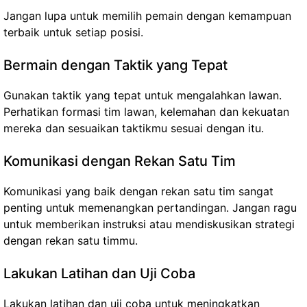
Jangan lupa untuk memilih pemain dengan kemampuan
terbaik untuk setiap posisi.
Bermain dengan Taktik yang Tepat
Gunakan taktik yang tepat untuk mengalahkan lawan.
Perhatikan formasi tim lawan, kelemahan dan kekuatan
mereka dan sesuaikan taktikmu sesuai dengan itu.
Komunikasi dengan Rekan Satu Tim
Komunikasi yang baik dengan rekan satu tim sangat
penting untuk memenangkan pertandingan. Jangan ragu
untuk memberikan instruksi atau mendiskusikan strategi
dengan rekan satu timmu.
Lakukan Latihan dan Uji Coba
Lakukan latihan dan uji coba untuk meningkatkan