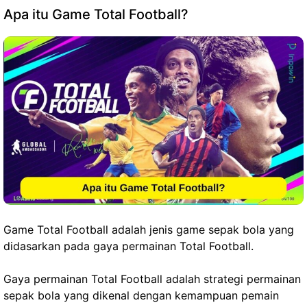
Apa itu Game Total Football?
Game Total Football adalah jenis game sepak bola yang
didasarkan pada gaya permainan Total Football.
Gaya permainan Total Football adalah strategi permainan
sepak bola yang dikenal dengan kemampuan pemain