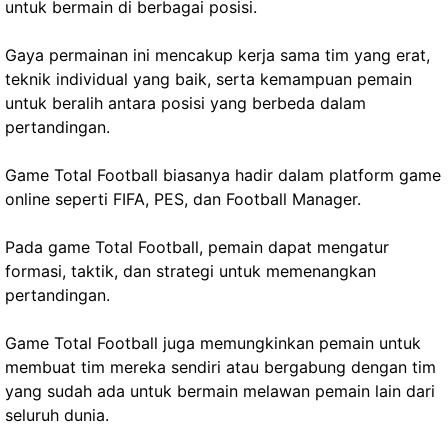
untuk bermain di berbagai posisi.
Gaya permainan ini mencakup kerja sama tim yang erat,
teknik individual yang baik, serta kemampuan pemain
untuk beralih antara posisi yang berbeda dalam
pertandingan.
Game Total Football biasanya hadir dalam platform game
online seperti FIFA, PES, dan Football Manager.
Pada game Total Football, pemain dapat mengatur
formasi, taktik, dan strategi untuk memenangkan
pertandingan.
Game Total Football juga memungkinkan pemain untuk
membuat tim mereka sendiri atau bergabung dengan tim
yang sudah ada untuk bermain melawan pemain lain dari
seluruh dunia.