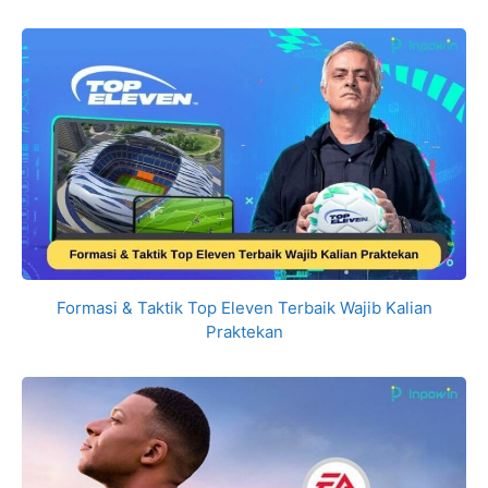
Formasi & Taktik Top Eleven Terbaik Wajib Kalian
Praktekan