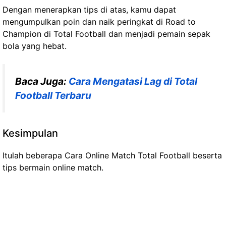
Dengan menerapkan tips di atas, kamu dapat
mengumpulkan poin dan naik peringkat di Road to
Champion di Total Football dan menjadi pemain sepak
bola yang hebat.
Baca Juga:
Cara Mengatasi Lag di Total
Football Terbaru
Kesimpulan
Itulah beberapa Cara Online Match Total Football beserta
tips bermain online match.