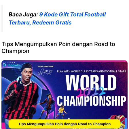
Baca Juga:
9 Kode Gift Total Football
Terbaru, Redeem Gratis
Tips Mengumpulkan Poin dengan Road to
Champion