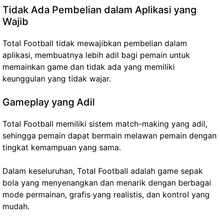
Tidak Ada Pembelian dalam Aplikasi yang
Wajib
Total Football tidak mewajibkan pembelian dalam
aplikasi, membuatnya lebih adil bagi pemain untuk
memainkan game dan tidak ada yang memiliki
keunggulan yang tidak wajar.
Gameplay yang Adil
Total Football memiliki sistem match-making yang adil,
sehingga pemain dapat bermain melawan pemain dengan
tingkat kemampuan yang sama.
Dalam keseluruhan, Total Football adalah game sepak
bola yang menyenangkan dan menarik dengan berbagai
mode permainan, grafis yang realistis, dan kontrol yang
mudah.