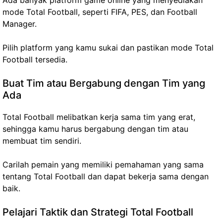
mode Total Football, seperti FIFA, PES, dan Football
Manager.
Pilih platform yang kamu sukai dan pastikan mode Total
Football tersedia.
Buat Tim atau Bergabung dengan Tim yang
Ada
Total Football melibatkan kerja sama tim yang erat,
sehingga kamu harus bergabung dengan tim atau
membuat tim sendiri.
Carilah pemain yang memiliki pemahaman yang sama
tentang Total Football dan dapat bekerja sama dengan
baik.
Pelajari Taktik dan Strategi Total Football