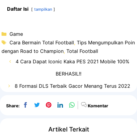
Daftar Isi
tampilkan
Kategori
Game
Tag
Cara Bermain Total Football
,
Tips Mengumpulkan Poin
dengan Road to Champion
,
Total Football
4 Cara Dapat Iconic Kaka PES 2021 Mobile 100%
BERHASIL!!
8 Formasi DLS Terbaik Gacor Menang Terus 2022
Share:
Komentar
Artikel Terkait