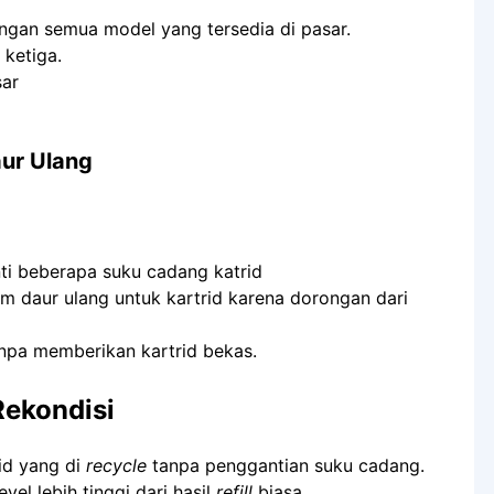
engan semua model yang tersedia di pasar.
 ketiga.
sar
aur Ulang
nti beberapa suku cadang katrid
daur ulang untuk kartrid karena dorongan dari
anpa memberikan kartrid bekas.
Rekondisi
rid yang di
recycle
tanpa penggantian suku cadang.
level lebih tinggi dari hasil
refill
biasa.