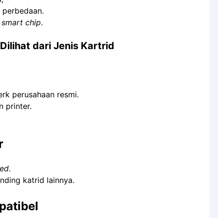
ak perbedaan.
n
smart chip
.
 Dilihat dari Jenis Kartrid
merk perusahaan resmi.
 printer.
r
hed
.
nding katrid lainnya.
patibel