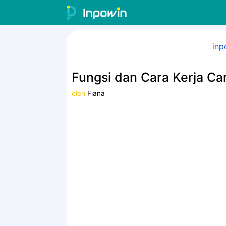
Langsung
ke
isi
inp
Fungsi dan Cara Kerja Ca
oleh
Fiana