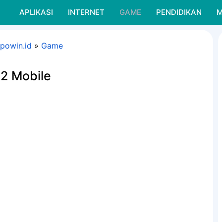
APLIKASI
INTERNET
GAME
PENDIDIKAN
M
npowin.id
»
Game
22 Mobile