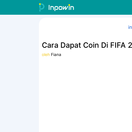
Langsung
ke
isi
i
Cara Dapat Coin Di FIFA 
oleh
Fiana