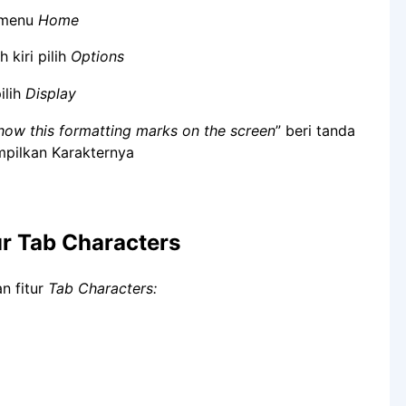
 menu
Home
 kiri pilih
Options
pilih
Display
how this formatting marks on the screen
” beri tanda
ampilkan Karakternya
ur Tab Characters
n fitur
Tab Characters: