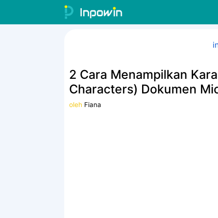
Langsung
ke
isi
i
2 Cara Menampilkan Karak
Characters) Dokumen Mic
oleh
Fiana