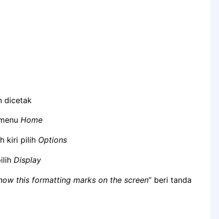
 dicetak
 menu
Home
kiri pilih
Options
pilih
Display
how this formatting marks on the screen
” beri tanda