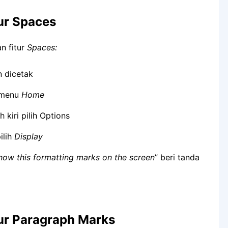
ur Spaces
n fitur
Spaces:
 dicetak
 menu
Home
 kiri pilih Options
pilih
Display
how this formatting marks on the screen
” beri tanda
tur Paragraph Marks