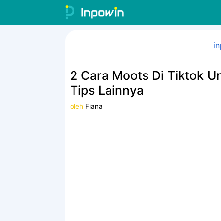
Langsung
ke
isi
in
2 Cara Moots Di Tiktok U
Tips Lainnya
oleh
Fiana