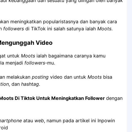
adi kebanggaan dan sesuatu yang diingan oleh banyak
akan meningkatkan popularistasnya dan banyak cara
an
followers
di TikTok ini salah satunya ialah
Moots
.
 Mengunggah Video
ngat untuk
Moots
ialah bagaimana caranya kamu
ela menjadi
followers
-mu.
gan melakukan
posting
video dan untuk
Moots
bisa
tion
, dan
hashtag
.
Moots Di Tiktok Untuk Meningkatkan Follower
dengan
martphone
atau
web
, namun pada artikel ini Inpowin
roid