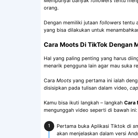
Mempunyai banyak
followers
tentu menj
orang.
Dengan memiliki jutaan
followers
tentu 
yang bisa dilakukan untuk menambahk
Cara Moots Di TikTok Dengan
Hal yang paling penting yang harus dii
menarik pengguna lain agar mau suka r
Cara
Moots
yang pertama ini ialah den
disisipkan pada tulisan dalam video,
cap
Kamu bisa ikuti langkah – langkah
Cara 
mengunggah video seperti di bawah ini:
Pertama buka Aplikasi Tiktok di
s
akan menjelaskan dalam versi And