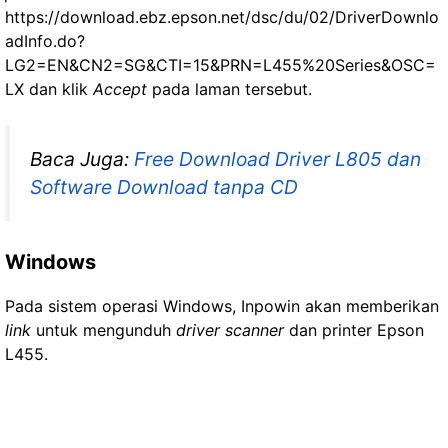
https://download.ebz.epson.net/dsc/du/02/DriverDownlo
adInfo.do?
LG2=EN&CN2=SG&CTI=15&PRN=L455%20Series&OSC=
LX dan klik
Accept
pada laman tersebut.
Baca Juga:
Free Download Driver L805 dan
Software Download tanpa CD
Windows
Pada sistem operasi Windows, Inpowin akan memberikan
link
untuk mengunduh
driver scanner
dan printer Epson
L455.