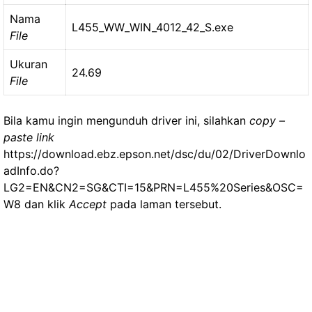
Nama
L455_WW_WIN_4012_42_S.exe
File
Ukuran
24.69
File
Bila kamu ingin mengunduh driver ini, silahkan
copy –
paste link
https://download.ebz.epson.net/dsc/du/02/DriverDownlo
adInfo.do?
LG2=EN&CN2=SG&CTI=15&PRN=L455%20Series&OSC=
W8 dan klik
Accept
pada laman tersebut.