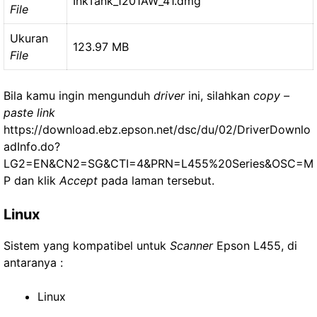
InkTank_1201AW_41.dmg
File
Ukuran
123.97 MB
File
Bila kamu ingin mengunduh
driver
ini, silahkan
copy –
paste link
https://download.ebz.epson.net/dsc/du/02/DriverDownlo
adInfo.do?
LG2=EN&CN2=SG&CTI=4&PRN=L455%20Series&OSC=M
P dan klik
Accept
pada laman tersebut.
Linux
Sistem yang kompatibel untuk
Scanner
Epson L455, di
antaranya :
Linux