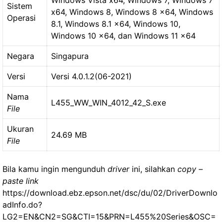
Sistem
x64, Windows 8, Windows 8 x64, Windows
Operasi
8.1, Windows 8.1 x64, Windows 10,
Windows 10 x64, dan Windows 11 x64
Negara
Singapura
Versi
Versi 4.0.1.2(06-2021)
Nama
L455_WW_WIN_4012_42_S.exe
File
Ukuran
24.69 MB
File
Bila kamu ingin mengunduh
driver
ini, silahkan
copy –
paste link
https://download.ebz.epson.net/dsc/du/02/DriverDownlo
adInfo.do?
LG2=EN&CN2=SG&CTI=15&PRN=L455%20Series&OSC=