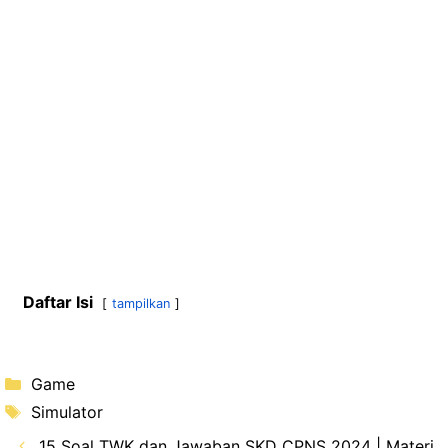
Daftar Isi
tampilkan
Kategori
Game
Tag
Simulator
15 Soal TWK dan Jawaban SKD CPNS 2024 | Materi