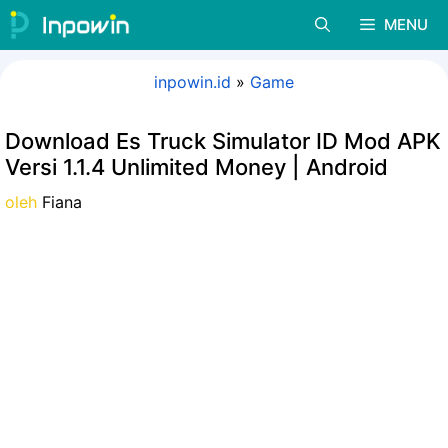
Langsung
MENU
ke
isi
inpowin.id
»
Game
Download Es Truck Simulator ID Mod APK
Versi 1.1.4 Unlimited Money | Android
oleh
Fiana