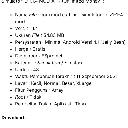
Simulator ID 1.1.4 MOD APK (Unlimited Money) :
Nama
File
: com.mod.es-truck-simulator-id-v1-1-4-
mod
Versi : 1.1.4
Ukuran
File
: 54.83 MB
Persyaratan : Minimal Android Versi 4.1 (Jelly Bean)
Harga : Gratis
Developer : ESproject
Kategori :
Simulation
/ Simulasi
Unduh : 48
Waktu Pembaruan terakhir : 11 September 2021
Layar : Kecil, Normal, Besar, XLarge
Fitur Pengguna : Array
Root
: Tidak
Pembelian Dalam Aplikasi : Tidak
Download :