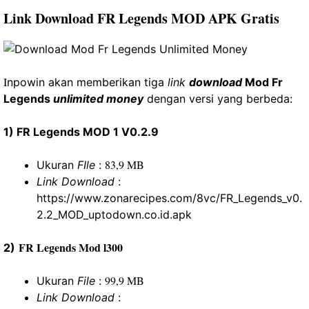
Link Download FR Legends MOD APK Gratis
I
npowin akan memberikan tiga
link
download
Mod Fr
Legends
unlimited money
dengan versi yang berbeda:
1) FR Legends MOD 1 V0.2.9
83,9 MB
Ukuran
FIle
:
Link Download
:
https://www.zonarecipes.com/8vc/FR_Legends_v0.
2.2_MOD_uptodown.co.id.apk
FR Legends Mod l300
2)
99,9 MB
Ukuran
File
:
Link Download
: