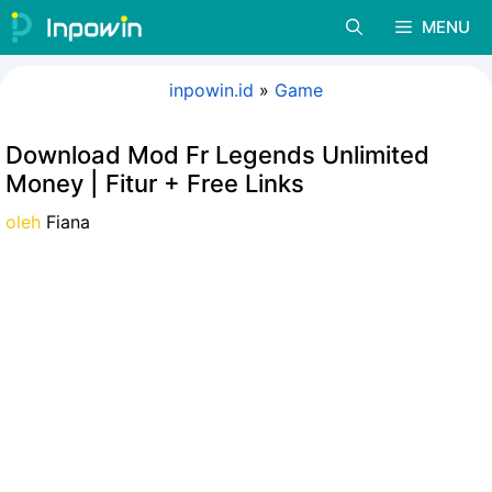
Langsung
MENU
ke
isi
inpowin.id
»
Game
Download Mod Fr Legends Unlimited
Money | Fitur + Free Links
oleh
Fiana