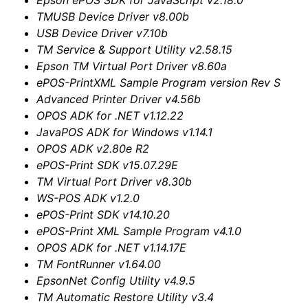
Epson ePOS SDK for JavaScript v2.18.0
TMUSB Device Driver v8.00b
USB Device Driver v7.10b
TM Service & Support Utility v2.58.15
Epson TM Virtual Port Driver v8.60a
ePOS-PrintXML Sample Program version Rev S
Advanced Printer Driver v4.56b
OPOS ADK for .NET v1.12.22
JavaPOS ADK for Windows v1.14.1
OPOS ADK v2.80e R2
ePOS-Print SDK v15.07.29E
TM Virtual Port Driver v8.30b
WS-POS ADK v1.2.0
ePOS-Print SDK v14.10.20
ePOS-Print XML Sample Program v4.1.0
OPOS ADK for .NET v1.14.17E
TM FontRunner v1.64.00
EpsonNet Config Utility v4.9.5
TM Automatic Restore Utility v3.4