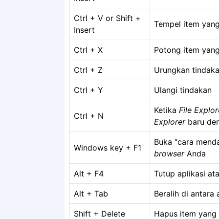
Ctrl + V or Shift +
Tempel item yang 
Insert
Ctrl + X
Potong item yang 
Ctrl + Z
Urungkan tindak
Ctrl + Y
Ulangi tindakan
Ketika
File Explor
Ctrl + N
Explorer
baru den
Buka “cara mend
Windows key + F1
browser
Anda
Alt + F4
Tutup aplikasi ata
Alt + Tab
Beralih di antara
Shift + Delete
Hapus item yang 