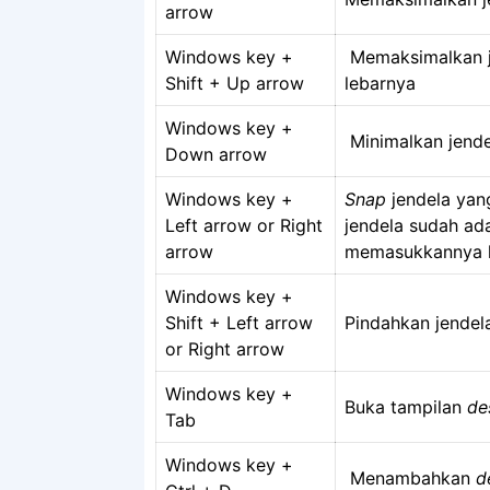
arrow
Windows key +
Memaksimalkan je
Shift + Up arrow
lebarnya
Windows key +
Minimalkan jendel
Down arrow
Windows key +
Snap
jendela yang
Left arrow or Right
jendela sudah ad
arrow
memasukkannya k
Windows key +
Shift + Left arrow
Pindahkan jendela
or Right arrow
Windows key +
Buka tampilan
des
Tab
Windows key +
Menambahkan
d