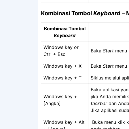
Kombinasi Tombol
Keyboard
– 
Kombinasi Tombol
Keyboard
Windows key or
Buka
Start
menu
Ctrl + Esc
Windows key + X
Buka
Start
menu r
Windows key + T
Siklus melalui ap
Buka aplikasi yan
Windows key +
jika Anda memili
[Angka]
taskbar
dan Anda
Jika aplikasi sud
Windows key + Alt
Buka menu klik k
+ [Angka]
pada
taskbar