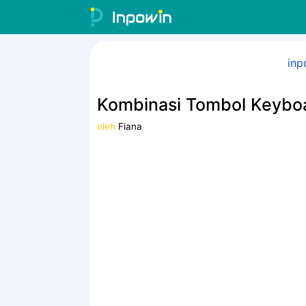
Langsung
ke
isi
inp
Kombinasi Tombol Keybo
oleh
Fiana