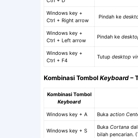
Ctrl + D
Windows key +
Pindah ke
deskto
Ctrl + Right arrow
Windows key +
Pindah ke
deskto
Ctrl + Left arrow
Windows key +
Tutup
desktop vir
Ctrl + F4
Kombinasi Tombol
Keyboard
– 
Kombinasi Tombol
Keyboard
Windows key + A
Buka
action Cent
Buka
Cortana
dal
Windows key + S
bilah pencarian.