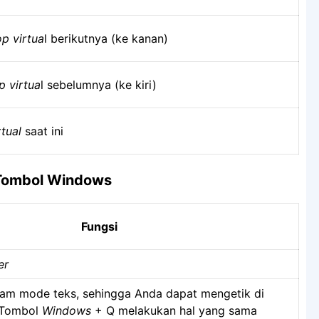
p virtua
l berikutnya (ke kanan)
p virtua
l sebelumnya (ke kiri)
tual
saat ini
Tombol Windows
Fungsi
er
am mode teks, sehingga Anda dapat mengetik di
 (Tombol
Windows
+ Q melakukan hal yang sama