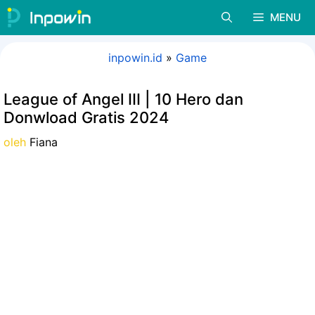
Langsung
MENU
ke
isi
inpowin.id
»
Game
League of Angel III | 10 Hero dan
Donwload Gratis 2024
oleh
Fiana