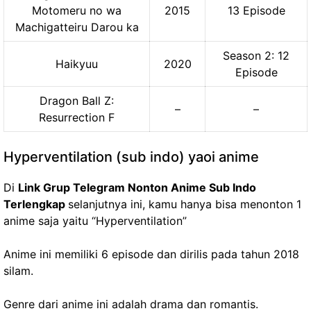
Motomeru no wa
2015
13 Episode
Machigatteiru Darou ka
Season 2: 12
Haikyuu
2020
Episode
Dragon Ball Z:
–
–
Resurrection F
Hyperventilation (sub indo) yaoi anime
Di
Link Grup Telegram Nonton Anime Sub Indo
Terlengkap
selanjutnya ini, kamu hanya bisa menonton 1
anime saja yaitu “Hyperventilation”
Anime ini memiliki 6 episode dan dirilis pada tahun 2018
silam.
Genre dari anime ini adalah drama dan romantis.