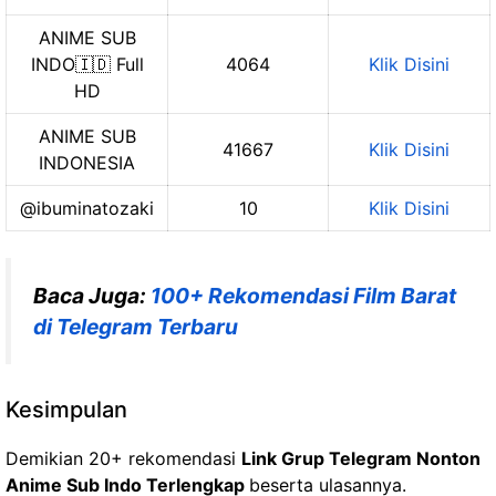
ANIME SUB
INDO🇮🇩 Full
4064
Klik Disini
HD
ANIME SUB
41667
Klik Disini
INDONESIA
@ibuminatozaki
10
Klik Disini
Baca Juga:
100+ Rekomendasi Film Barat
di Telegram Terbaru
Kesimpulan
Demikian 20+ rekomendasi
Link Grup Telegram Nonton
Anime Sub Indo Terlengkap
beserta ulasannya.