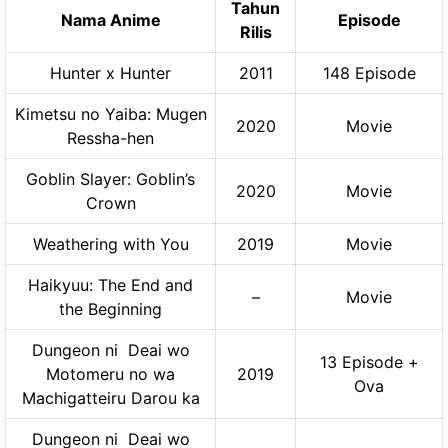
Tahun
Nama Anime
Episode
Rilis
Hunter x Hunter
2011
148 Episode
Kimetsu no Yaiba: Mugen
2020
Movie
Ressha-hen
Goblin Slayer: Goblin’s
2020
Movie
Crown
Weathering with You
2019
Movie
Haikyuu: The End and
–
Movie
the Beginning
Dungeon ni Deai wo
13 Episode +
Motomeru no wa
2019
Ova
Machigatteiru Darou ka
Dungeon ni Deai wo