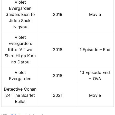
Violet
Evergarden
Gaiden: Eien to
2019
Movie
Jidou Shuki
Nigyou
Violet
Evergarden:
Kitto “Ai” wo
2018
1 Episode – End
Shiru Hi ga Kuru
no Darou
Violet
13 Episode End
2018
Evergarden
+ OVA
Detective Conan
24: The Scarlet
2021
Movie
Bullet