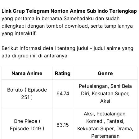
Link Grup Telegram Nonton Anime Sub Indo Terlengkap
yang pertama in bernama Samehadaku dan sudah
dilengkapi dengan tombol download, serta tampilannya
yang interaktif.
Berikut informasi detail tentang judul – judul anime yang
ada di grup ini, di antaranya:
Nama Anime
Rating
Genre
Petualangan, Seni Bela
Boruto ( Episode
64.74
Diri, Kekuatan Super,
251 )
Aksi
Aksi, Petualangan,
One Piece (
Komedi, Fantasi,
83.15
Episode 1019 )
Kekuatan Super, Drama,
Pertemanan