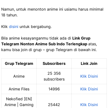
Namun, untuk menonton anime ini usiamu harus minimal
18 tahun.
Klik
disini
untuk bergabung.
Bila anime kesayanganmu tidak ada di
Link Grup
Telegram Nonton Anime Sub Indo Terlengkap
atas,
kamu bisa join di grup – grup Telegram di bawah ini.
Grup Telegram
Subscribers
Link Join
25 356
Anime
Klik Disini
subscribers
Anime Files
14996
Klik Disini
Nekofied [EN]
Anime | Gaming
25442
Klik Disini