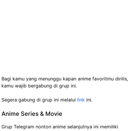
Bagi kamu yang menunggu kapan anime favoritmu dirilis,
kamu wajib bergabung di grup ini.
Segera gabung di grup ini melalui
link
ini.
Anime Series & Movie
Grup Telegram nonton anime selanjutnya ini memiliki