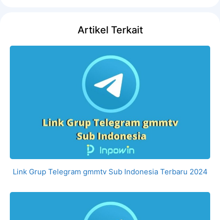
Artikel Terkait
Link Grup Telegram gmmtv Sub Indonesia Terbaru 2024