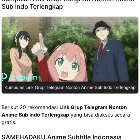
Sub Indo Terlengkap
Berikut 20 rekomendasi
Link Grup Telegram Nonton
Anime Sub Indo Terlengkap
yang bisa diakses secara
gratis.
SAMEHADAKU Anime Subtitle Indonesia