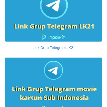
Link Grup Telegram LK21