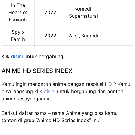
In The
Komedi,
Heart of
2022
Supernatural
Kuniochi
Spy x
2022
Aksi, Komedi
–
Family
Klik
disini
untuk bergabung.
ANIME HD SERIES INDEX
Kamu ingin menonton anime dengan resolusi HD ? Kamu
bisa langsung klik
disini
untuk bergabung dan nonton
anime kesayanganmu.
Berikut daftar nama – nama Anime yang bisa kamu
tonton di grup “Anime HD Series Index” ini.