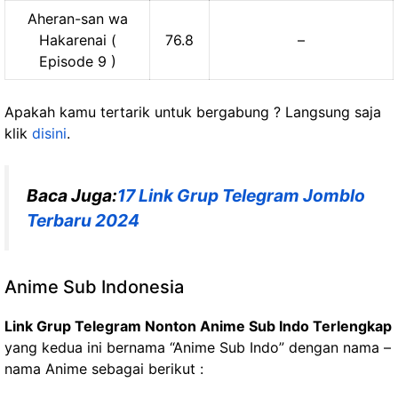
Aheran-san wa
Hakarenai (
76.8
–
Episode 9 )
Apakah kamu tertarik untuk bergabung ? Langsung saja
klik
disini
.
Baca Juga:
17 Link Grup Telegram Jomblo
Terbaru 2024
Anime Sub Indonesia
Link Grup Telegram Nonton Anime Sub Indo Terlengkap
yang kedua ini bernama “Anime Sub Indo” dengan nama –
nama Anime sebagai berikut :