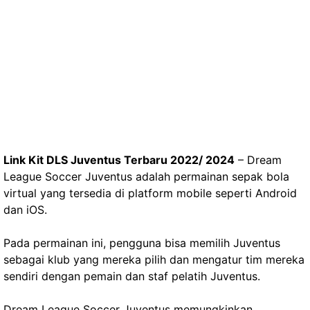
Link Kit DLS Juventus Terbaru 2022/ 2024
– Dream
League Soccer Juventus adalah permainan sepak bola
virtual yang tersedia di platform mobile seperti Android
dan iOS.
Pada permainan ini, pengguna bisa memilih Juventus
sebagai klub yang mereka pilih dan mengatur tim mereka
sendiri dengan pemain dan staf pelatih Juventus.
Dream League Soccer Juventus memungkinkan