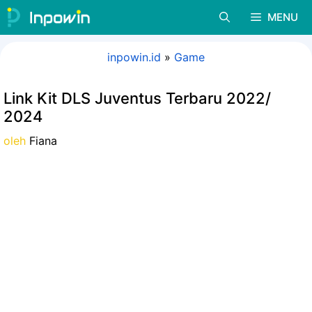
Langsung
MENU
ke
isi
inpowin.id
»
Game
Link Kit DLS Juventus Terbaru 2022/
2024
oleh
Fiana