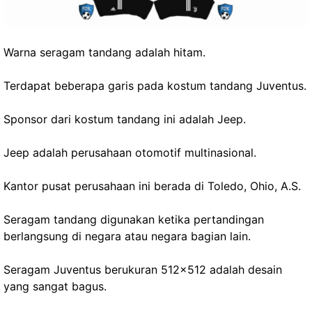
Warna seragam tandang adalah hitam.
Terdapat beberapa garis pada kostum tandang Juventus.
Sponsor dari kostum tandang ini adalah Jeep.
Jeep adalah perusahaan otomotif multinasional.
Kantor pusat perusahaan ini berada di Toledo, Ohio, A.S.
Seragam tandang digunakan ketika pertandingan
berlangsung di negara atau negara bagian lain.
Seragam Juventus berukuran 512×512 adalah desain
yang sangat bagus.