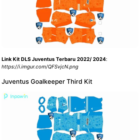
Link Kit DLS Juventus Terbaru 2022/ 2024
:
https://i.imgur.com/QFSvjcN.png
Juventus Goalkeeper Third Kit