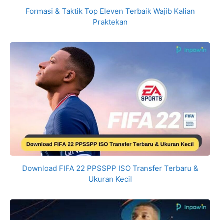
Formasi & Taktik Top Eleven Terbaik Wajib Kalian
Praktekan
Download FIFA 22 PPSSPP ISO Transfer Terbaru &
Ukuran Kecil