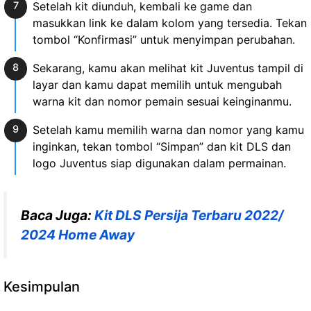
Setelah kit diunduh, kembali ke game dan
masukkan link ke dalam kolom yang tersedia. Tekan
tombol “Konfirmasi” untuk menyimpan perubahan.
Sekarang, kamu akan melihat kit Juventus tampil di
layar dan kamu dapat memilih untuk mengubah
warna kit dan nomor pemain sesuai keinginanmu.
Setelah kamu memilih warna dan nomor yang kamu
inginkan, tekan tombol “Simpan” dan kit DLS dan
logo Juventus siap digunakan dalam permainan.
Baca Juga:
Kit DLS Persija Terbaru 2022/
2024 Home Away
Kesimpulan