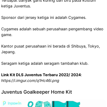
Terdapat banyak garis kuning dan biru pada kostum
ketiga Juventus.
Sponsor dari jersey ketiga ini adalah Cygames.
Cygames adalah sebuah perusahaan pengembang video
game.
Kantor pusat perusahaan ini berada di Shibuya, Tokyo,
Jepang.
Seragam ketiga adalah seragam tambahan klub.
Link Kit DLS Juventus Terbaru 2022/ 2024
:
https://i.imgur.com/q1Hc46i.png
Juventus Goalkeeper Home Kit