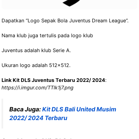
Dapatkan “Logo Sepak Bola Juventus Dream League”.
Nama klub juga tertulis pada logo klub
Juventus adalah klub Serie A.
Ukuran logo adalah 512×512.
Link Kit DLS Juventus Terbaru 2022/ 2024
:
https://i.imgur.com/TTlk1j7.png
Baca Juga:
Kit DLS Bali United Musim
2022/ 2024 Terbaru