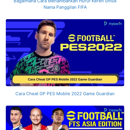
Bagaimana Cara Menambahkan Huruf Keren untuk
Nama Panggilan FIFA
Cara Cheat GP PES Mobile 2022 Game Guardian