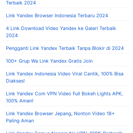
Terbaik 2024
Link Yandex Browser Indonesia Terbaru 2024
4 Link Download Video Yandex ke Galeri Terbaik
2024
Pengganti Link Yandex Terbaik Tanpa Blokir di 2024
100+ Grup Wa Link Yandex Gratis Join
Link Yandex Indonesia Video Viral Cantik, 100% Bisa
Diakses!
Link Yandex Com VPN Video Full Bokeh Lights APK,
100% Aman!
Link Yandex Browser Jepang, Nonton Video 18+
Paling Aman