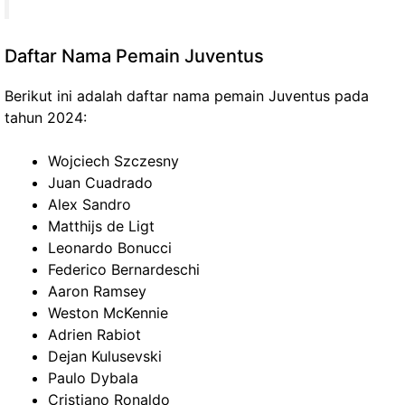
Daftar Nama Pemain Juventus
Berikut ini adalah daftar nama pemain Juventus pada
tahun 2024:
Wojciech Szczesny
Juan Cuadrado
Alex Sandro
Matthijs de Ligt
Leonardo Bonucci
Federico Bernardeschi
Aaron Ramsey
Weston McKennie
Adrien Rabiot
Dejan Kulusevski
Paulo Dybala
Cristiano Ronaldo