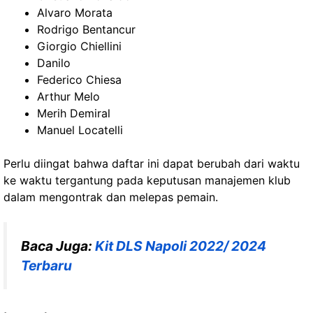
Alvaro Morata
Rodrigo Bentancur
Giorgio Chiellini
Danilo
Federico Chiesa
Arthur Melo
Merih Demiral
Manuel Locatelli
Perlu diingat bahwa daftar ini dapat berubah dari waktu
ke waktu tergantung pada keputusan manajemen klub
dalam mengontrak dan melepas pemain.
Baca Juga:
Kit DLS Napoli 2022/ 2024
Terbaru