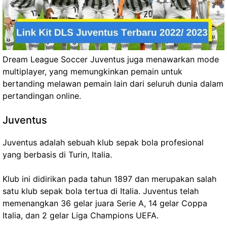
Dream League Soccer Juventus juga menawarkan mode
multiplayer, yang memungkinkan pemain untuk
bertanding melawan pemain lain dari seluruh dunia dalam
pertandingan online.
Juventus
Juventus adalah sebuah klub sepak bola profesional
yang berbasis di Turin, Italia.
Klub ini didirikan pada tahun 1897 dan merupakan salah
satu klub sepak bola tertua di Italia. Juventus telah
memenangkan 36 gelar juara Serie A, 14 gelar Coppa
Italia, dan 2 gelar Liga Champions UEFA.