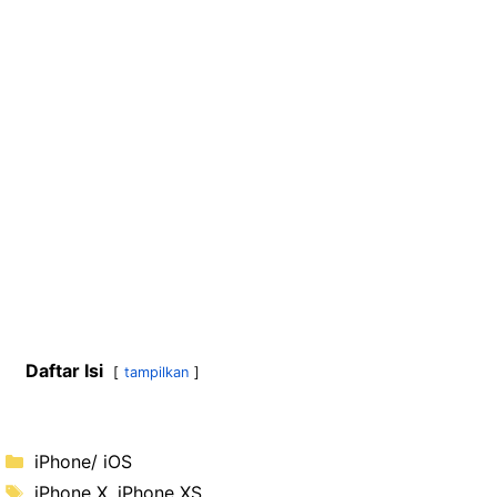
Daftar Isi
tampilkan
Kategori
iPhone/ iOS
Tag
iPhone X
,
iPhone XS