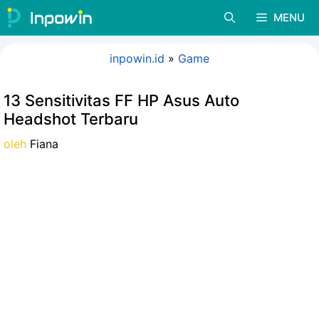
Langsung
MENU
ke
isi
inpowin.id
»
Game
13 Sensitivitas FF HP Asus Auto
Headshot Terbaru
oleh
Fiana