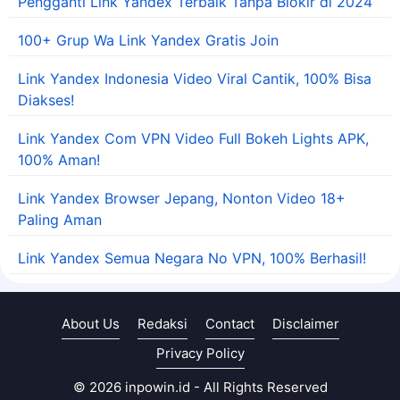
Pengganti Link Yandex Terbaik Tanpa Blokir di 2024
100+ Grup Wa Link Yandex Gratis Join
Link Yandex Indonesia Video Viral Cantik, 100% Bisa
Diakses!
Link Yandex Com VPN Video Full Bokeh Lights APK,
100% Aman!
Link Yandex Browser Jepang, Nonton Video 18+
Paling Aman
Link Yandex Semua Negara No VPN, 100% Berhasil!
About Us
Redaksi
Contact
Disclaimer
Privacy Policy
© 2026 inpowin.id - All Rights Reserved