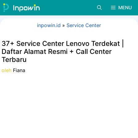
Langsung
MENU
ke
isi
inpowin.id
»
Service Center
37+ Service Center Lenovo Terdekat |
Daftar Alamat Resmi + Call Center
Terbaru
oleh
Fiana