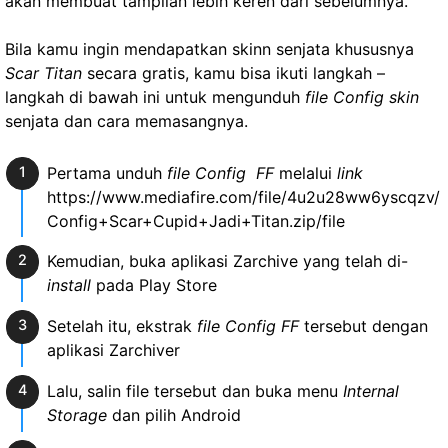
akan membuat tampilan lebih keren dari sebelumnya.
Bila kamu ingin mendapatkan skinn senjata khususnya
Scar Titan
secara gratis, kamu bisa ikuti langkah –
langkah di bawah ini untuk mengunduh
file Config skin
senjata dan cara memasangnya.
Pertama unduh
file Config FF
melalui
link
https://www.mediafire.com/file/4u2u28ww6yscqzv/
Config+Scar+Cupid+Jadi+Titan.zip/file
Kemudian, buka aplikasi Zarchive yang telah di-
install
pada Play Store
Setelah itu, ekstrak
file Config FF
tersebut dengan
aplikasi Zarchiver
Lalu, salin file tersebut dan buka menu
Internal
Storage
dan pilih Android