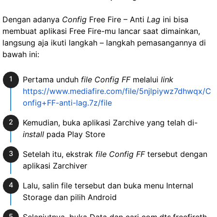
Dengan adanya
Config
Free Fire – Anti
Lag
ini bisa
membuat aplikasi Free Fire-mu lancar saat dimainkan,
langsung aja ikuti langkah – langkah pemasangannya di
bawah ini:
Pertama unduh
file Config FF
melalui
link
https://www.mediafire.com/file/5njlpiywz7dhwqx/C
onfig+FF-anti-lag.7z/file
Kemudian, buka aplikasi Zarchive yang telah di-
install
pada Play Store
Setelah itu, ekstrak
file Config FF
tersebut dengan
aplikasi Zarchiver
Lalu, salin file tersebut dan buka menu Internal
Storage dan pilih Android
Selanjutnya, buka Data dan cari com.dts.freefireth