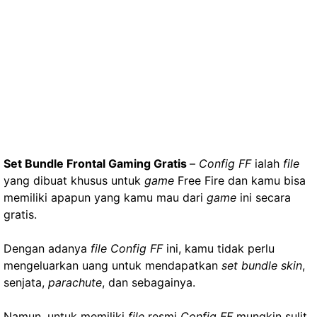
Set Bundle Frontal Gaming Gratis
–
Config FF
ialah
file
yang dibuat khusus untuk
game
Free Fire dan kamu bisa
memiliki apapun yang kamu mau dari
game
ini secara
gratis.
Dengan adanya
file Config FF
ini, kamu tidak perlu
mengeluarkan uang untuk mendapatkan
set bundle skin
,
senjata,
parachute
, dan sebagainya.
Namun, untuk memiliki
file
resmi
Config FF
mungkin sulit,