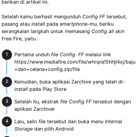
berikan di artikel ini.
Setelah kamu berhasil mengunduh
Config FF
tersebut,
pasang atau
install
pada
smartphon
e-mu, beriku
serangkaian langkah untuk memasang
Config all skin
Free Fire, yaitu :
Pertama unduh
file Config FF
melalui link
https://www.mediafire.com/file/whrqra15hhjl4xj/baju
+dan+celana+config.zip/file
Kemudian, buka aplikasi Zarchive yang telah di-
install
pada Play Store
Setelah itu, ekstrak
file Config FF
tersebut dengan
aplikasi Zarchiver
Lalu, salin
file
tersebut dan buka menu
Internal
Storage
dan pilih Android