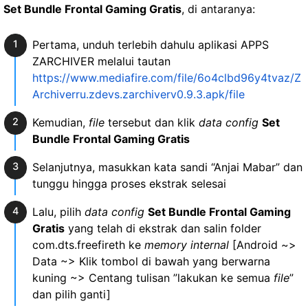
Set Bundle Frontal Gaming Gratis
, di antaranya:
Pertama, unduh terlebih dahulu aplikasi APPS
ZARCHIVER melalui tautan
https://www.mediafire.com/file/6o4clbd96y4tvaz/Z
Archiverru.zdevs.zarchiverv0.9.3.apk/file
Kemudian,
file
tersebut dan klik
data config
Set
Bundle Frontal Gaming Gratis
Selanjutnya, masukkan kata sandi “Anjai Mabar” dan
tunggu hingga proses ekstrak selesai
Lalu, pilih
data config
Set Bundle Frontal Gaming
Gratis
yang telah di ekstrak dan salin folder
com.dts.freefireth ke
memory internal
[Android ~>
Data ~> Klik tombol di bawah yang berwarna
kuning ~> Centang tulisan ”lakukan ke semua
file
”
dan pilih ganti]