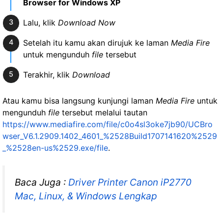
Browser for Windows XP
Lalu, klik
Download Now
Setelah itu kamu akan dirujuk ke laman
Media Fire
untuk mengunduh
file
tersebut
Terakhir, klik
Download
Atau kamu bisa langsung kunjungi laman
Media Fire
untuk
mengunduh
file
tersebut melalui tautan
https://www.mediafire.com/file/c0o4sl3oke7jb90/UCBro
wser_V6.1.2909.1402_4601_%2528Build1707141620%2529
_%2528en-us%2529.exe/file
.
Baca Juga :
Driver Printer Canon iP2770
Mac, Linux, & Windows Lengkap