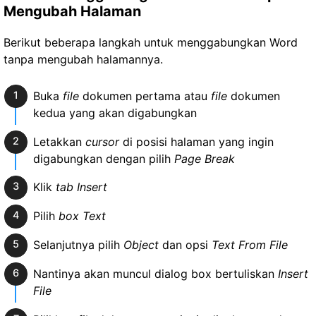
Mengubah Halaman
Berikut beberapa langkah untuk menggabungkan Word
tanpa mengubah halamannya.
Buka
file
dokumen pertama atau
file
dokumen
kedua yang akan digabungkan
Letakkan
cursor
di posisi halaman yang ingin
digabungkan dengan pilih
Page Break
Klik
tab Insert
Pilih
box Text
Selanjutnya pilih
Object
dan opsi
Text From File
Nantinya akan muncul dialog box bertuliskan
Insert
File