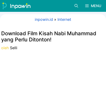
Langsung
MENU
ke
isi
inpowin.id
»
Internet
Download Film Kisah Nabi Muhammad
yang Perlu Ditonton!
oleh
Selli