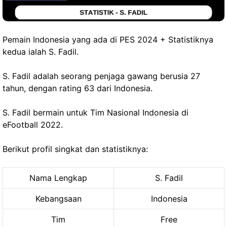
Pemain Indonesia yang ada di PES 2024 + Statistiknya
kedua ialah S. Fadil.
S. Fadil adalah seorang penjaga gawang berusia 27
tahun, dengan rating 63 dari Indonesia.
S. Fadil bermain untuk Tim Nasional Indonesia di
eFootball 2022.
Berikut profil singkat dan statistiknya:
Nama Lengkap
S. Fadil
Kebangsaan
Indonesia
Tim
Free