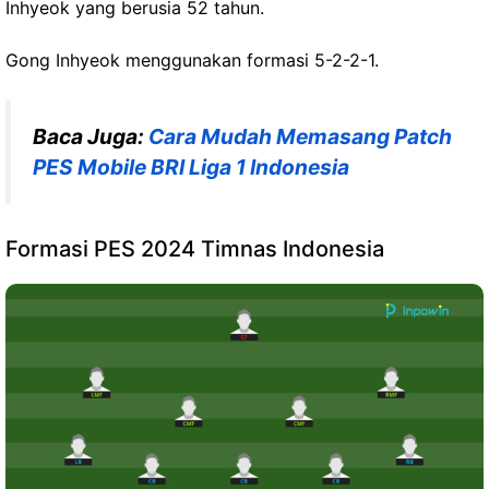
Inhyeok yang berusia 52 tahun.
Gong Inhyeok menggunakan formasi 5-2-2-1.
Baca Juga:
Cara Mudah Memasang Patch
PES Mobile BRI Liga 1 Indonesia
Formasi PES 2024 Timnas Indonesia