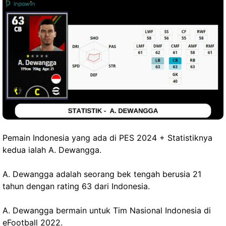
Pemain Indonesia yang ada di PES 2024 + Statistiknya
kedua ialah A. Dewangga.
A. Dewangga adalah seorang bek tengah berusia 21
tahun dengan rating 63 dari Indonesia.
A. Dewangga bermain untuk Tim Nasional Indonesia di
eFootball 2022.