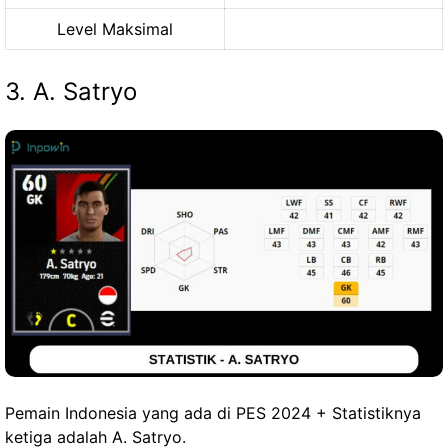
Level Maksimal
3. A. Satryo
Pemain Indonesia yang ada di PES 2024 + Statistiknya
ketiga adalah A. Satryo.