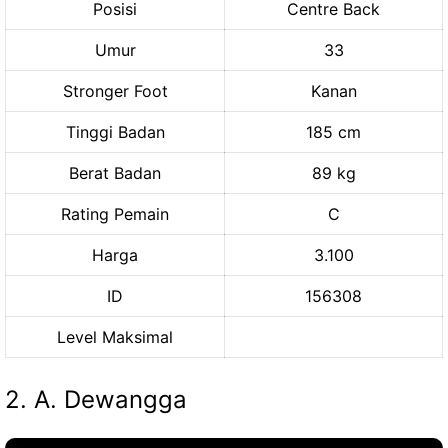
Posisi
Centre Back
Umur
33
Stronger Foot
Kanan
Tinggi Badan
185 cm
Berat Badan
89 kg
Rating Pemain
C
Harga
3.100
ID
156308
Level Maksimal
2. A. Dewangga