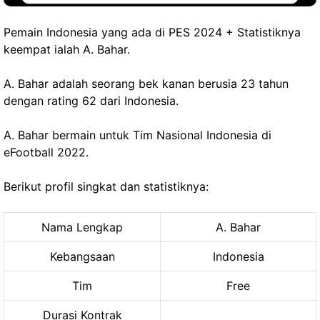
Pemain Indonesia yang ada di PES 2024 + Statistiknya
keempat ialah A. Bahar.
A. Bahar adalah seorang bek kanan berusia 23 tahun
dengan rating 62 dari Indonesia.
A. Bahar bermain untuk Tim Nasional Indonesia di
eFootball 2022.
Berikut profil singkat dan statistiknya:
Nama Lengkap
A. Bahar
Kebangsaan
Indonesia
Tim
Free
Durasi Kontrak