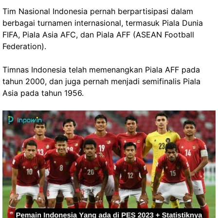
Tim Nasional Indonesia pernah berpartisipasi dalam
berbagai turnamen internasional, termasuk Piala Dunia
FIFA, Piala Asia AFC, dan Piala AFF (ASEAN Football
Federation).
Timnas Indonesia telah memenangkan Piala AFF pada
tahun 2000, dan juga pernah menjadi semifinalis Piala
Asia pada tahun 1956.