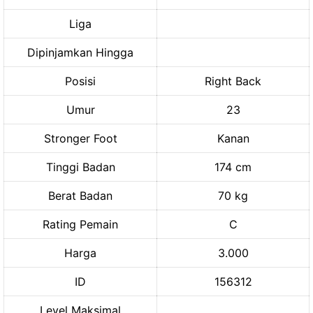
Liga
Dipinjamkan Hingga
Posisi
Right Back
Umur
23
Stronger Foot
Kanan
Tinggi Badan
174 cm
Berat Badan
70 kg
Rating Pemain
C
Harga
3.000
ID
156312
Level Maksimal