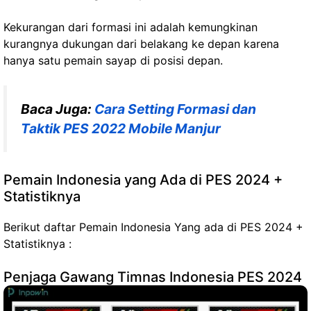
Kekurangan dari formasi ini adalah kemungkinan
kurangnya dukungan dari belakang ke depan karena
hanya satu pemain sayap di posisi depan.
Baca Juga:
Cara Setting Formasi dan
Taktik PES 2022 Mobile Manjur
Pemain Indonesia yang Ada di PES 2024 +
Statistiknya
Berikut daftar Pemain Indonesia Yang ada di PES 2024 +
Statistiknya :
Penjaga Gawang Timnas Indonesia PES 2024