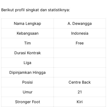
Berikut profil singkat dan statistiknya:
Nama Lengkap
A. Dewangga
Kebangsaan
Indonesia
Tim
Free
Durasi Kontrak
Liga
Dipinjamkan Hingga
Posisi
Centre Back
Umur
21
Stronger Foot
Kiri