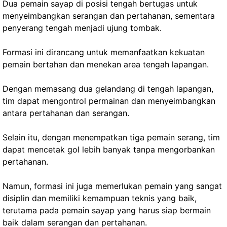
Dua pemain sayap di posisi tengah bertugas untuk
menyeimbangkan serangan dan pertahanan, sementara
penyerang tengah menjadi ujung tombak.
Formasi ini dirancang untuk memanfaatkan kekuatan
pemain bertahan dan menekan area tengah lapangan.
Dengan memasang dua gelandang di tengah lapangan,
tim dapat mengontrol permainan dan menyeimbangkan
antara pertahanan dan serangan.
Selain itu, dengan menempatkan tiga pemain serang, tim
dapat mencetak gol lebih banyak tanpa mengorbankan
pertahanan.
Namun, formasi ini juga memerlukan pemain yang sangat
disiplin dan memiliki kemampuan teknis yang baik,
terutama pada pemain sayap yang harus siap bermain
baik dalam serangan dan pertahanan.