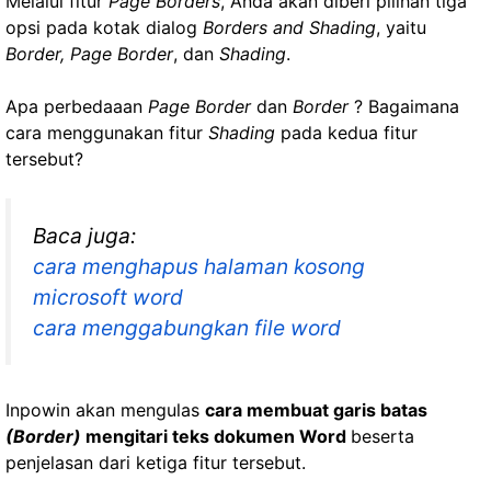
Melalui fitur
Page Borders
, Anda akan diberi pilihan tiga
opsi pada kotak dialog
Borders and Shading
, yaitu
Border, Page Border
, dan
Shading
.
Apa perbedaaan
Page Border
dan
Border
? Bagaimana
cara menggunakan fitur
Shading
pada kedua fitur
tersebut?
Baca juga:
cara menghapus halaman kosong
microsoft word
cara menggabungkan file word
Inpowin akan mengulas
cara membuat garis batas
(Border)
mengitari teks dokumen Word
beserta
penjelasan dari ketiga fitur tersebut.