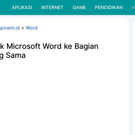
APLIKASI
INTERNET
GAME
PENDIDIKAN
M
npowin.id
»
Word
k Microsoft Word ke Bagian
ng Sama