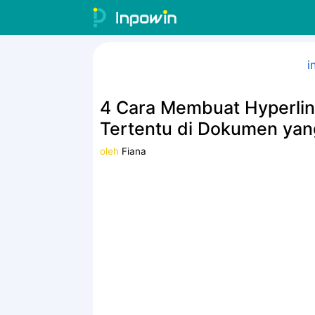
Langsung
ke
isi
i
4 Cara Membuat Hyperlin
Tertentu di Dokumen ya
oleh
Fiana