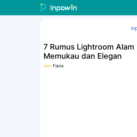
Langsung
ke
isi
in
7 Rumus Lightroom Alam 
Memukau dan Elegan
oleh
Fiana